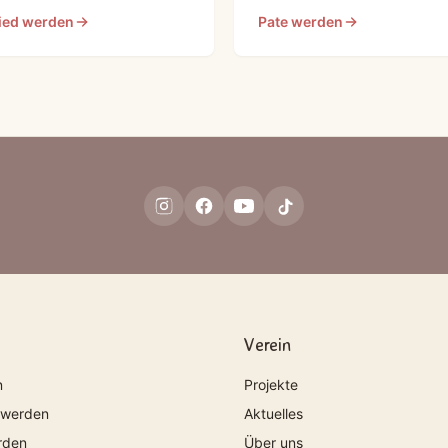
ied werden
Pate werden
Verein
n
Projekte
 werden
Aktuelles
rden
Über uns